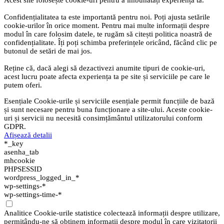
Acest site folosește cookie-uri pentru a îmbunătăți experiența ta.
Confidențialitatea ta este importantă pentru noi. Poți ajusta setările
cookie-urilor în orice moment. Pentru mai multe informații despre
modul în care folosim datele, te rugăm să citești politica noastră de
confidențialitate. Îți poți schimba preferințele oricând, făcând clic pe
butonul de setări de mai jos.
Reține că, dacă alegi să dezactivezi anumite tipuri de cookie-uri,
acest lucru poate afecta experiența ta pe site și serviciile pe care le
putem oferi.
Esențiale
Cookie-urile și serviciile esențiale permit funcțiile de bază
și sunt necesare pentru buna funcționare a site-ului. Aceste cookie-
uri și servicii nu necesită consimțământul utilizatorului conform
GDPR.
Afișează detalii
*_key
asenha_tab
mhcookie
PHPSESSID
wordpress_logged_in_*
wp-settings-*
wp-settings-time-*
Analitice
Cookie-urile statistice colectează informații despre utilizare,
permițându-ne să obținem informații despre modul în care vizitatorii