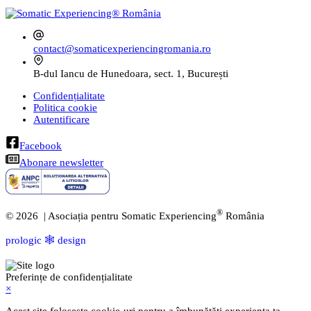
contact@somaticexperiencingromania.ro
B-dul Iancu de Hunedoara, sect. 1, București
Confidențialitate
Politica cookie
Autentificare
Facebook
Abonare newsletter
®
© 2026 | Asociația pentru Somatic Experiencing
România
prologic 🕸️ design
Preferințe de confidențialitate
×