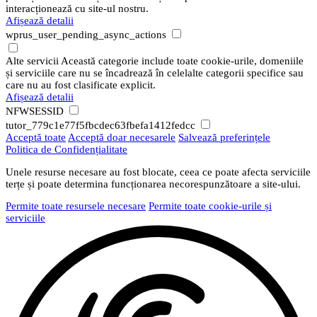
interacționează cu site-ul nostru.
Afișează detalii
wprus_user_pending_async_actions
Alte servicii
Această categorie include toate cookie-urile, domeniile
și serviciile care nu se încadrează în celelalte categorii specifice sau
care nu au fost clasificate explicit.
Afișează detalii
NFWSESSID
tutor_779c1e77f5fbcdec63fbefa1412fedcc
Acceptă toate
Acceptă doar necesarele
Salvează preferințele
Politica de Confidențialitate
Unele resurse necesare au fost blocate, ceea ce poate afecta serviciile
terțe și poate determina funcționarea necorespunzătoare a site-ului.
Permite toate resursele necesare
Permite toate cookie-urile și
serviciile