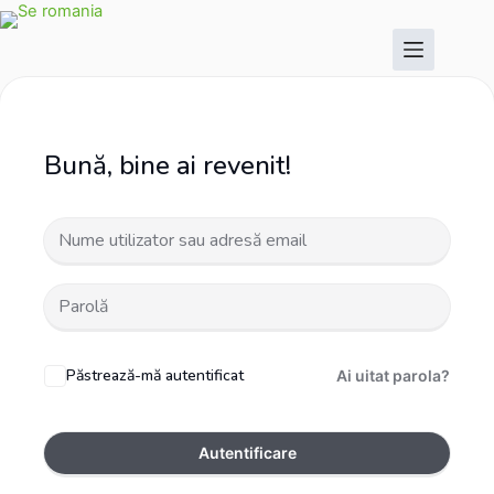
Sari
Sari
la
la
conținut
conținut
Bună, bine ai revenit!
Păstrează-mă autentificat
Ai uitat parola?
Autentificare