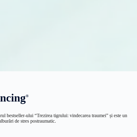
encing
®
ul bestseller-ului “Trezirea tigrului: vindecarea traumei” și este un
ulburări de stres postraumatic.