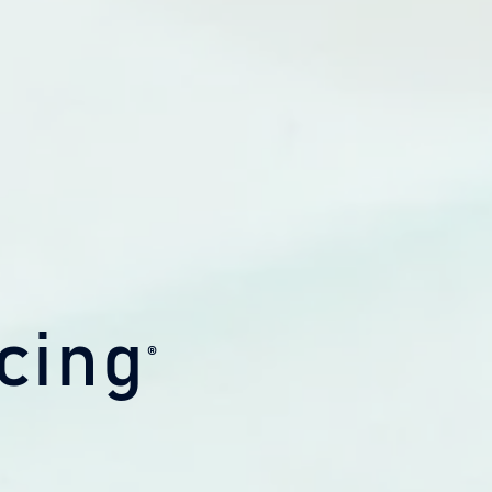
cing
®