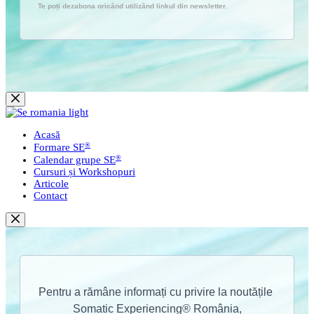
Sari
la
conținut
Acasă
®
Formare SE
®
Calendar grupe SE
Cursuri și Workshopuri
Articole
Contact