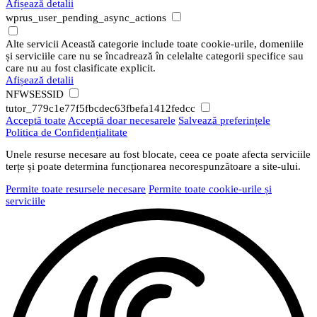
Afișează detalii
wprus_user_pending_async_actions
Alte servicii
Această categorie include toate cookie-urile, domeniile
și serviciile care nu se încadrează în celelalte categorii specifice sau
care nu au fost clasificate explicit.
Afișează detalii
NFWSESSID
tutor_779c1e77f5fbcdec63fbefa1412fedcc
Acceptă toate
Acceptă doar necesarele
Salvează preferințele
Politica de Confidențialitate
Unele resurse necesare au fost blocate, ceea ce poate afecta serviciile
terțe și poate determina funcționarea necorespunzătoare a site-ului.
Permite toate resursele necesare
Permite toate cookie-urile și
serviciile