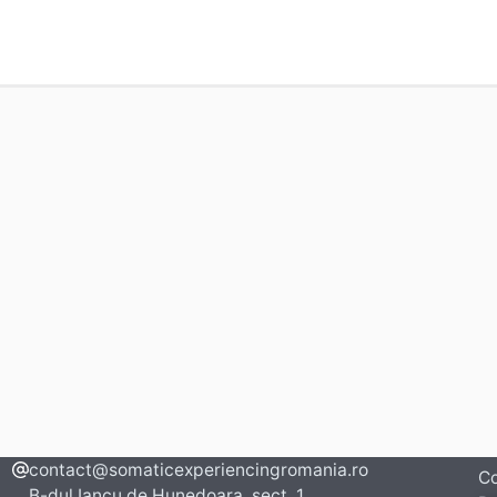
contact@somaticexperiencingromania.ro
Co
B-dul Iancu de Hunedoara, sect. 1,