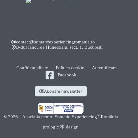
contact@somaticexperiencingromania.ro
B-dul Iancu de Hunedoara, sect. 1, București
Confidențialitate
Politica cookie
Autentificare
Facebook
Abonare newsletter
®
© 2026 | Asociația pentru Somatic Experiencing
România
prologic 🕸️ design