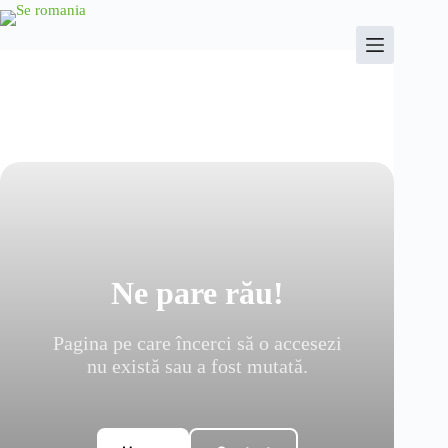
Sari
la
conținut
Ne pare rău!
Pagina pe care încerci să o accesezi
nu există sau a fost mutată.