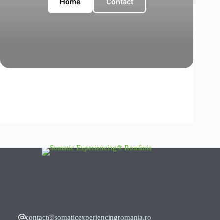
Home
Contact
contact@somaticexperiencingromania.ro