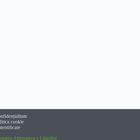
nfidențialitate
litica cookie
tentificare