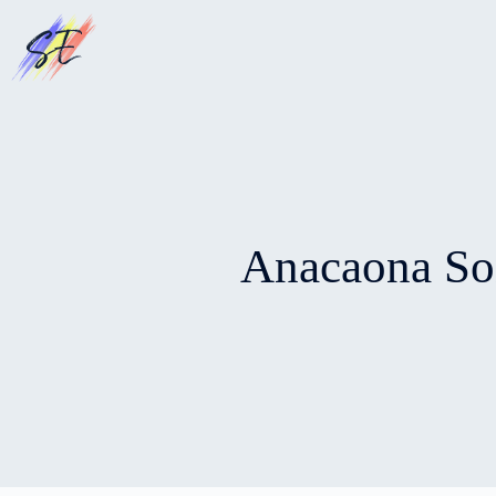
Sari
la
conținut
Anacaona So